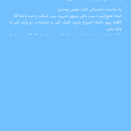
به جک‌پات تابستانی الانزا خوش اومدی!
اینجا هیچ‌کس دست خالی بیرون نمی‌ره، پس خیالت راحت باشه 😉
کافیه روی دکمه «شروع بازی» کلیک کنی و شماره‌ات رو وارد کنی تا
وارد بشی.
حالا مجدد روی شروع بازی بزن تا ماشین شروع به کار کنه و بسته به
شانست، جایزه‌ات همون لحظه بهت نمایش داده می‌شه ✨🎁
یادت نره که سه بار شانس برنده شدن داری 😎
برند های محبوب الانزا
فروشگاه اینترنتی الانزا
عرضه کننده محصولات آرایشی، بهداشتی و عطر و ادکلن
با ما همراه باشید